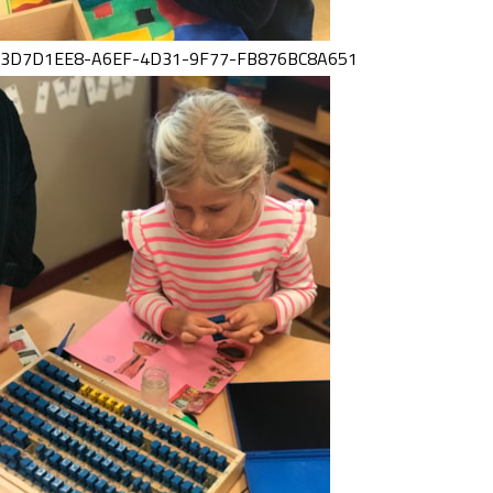
3D7D1EE8-A6EF-4D31-9F77-FB876BC8A651