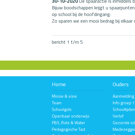
30-10-2020
De spaaractie is inmiddels 
Bijuw boodschappen krijgt u spaarpunten. 
op school bij de hoofdingang.
Zo sparen we een mooi bedrag bij elkaar
bericht 1 t/m 5
Home
Ouders
Missie & visie
Aanmelding
Team
Info groep 
Schoolgids
Schooltijde
Openbaar onderwijs
Verlof
PBS, Rots & Water
Gezonde sc
Pedagogische Tact
Medezegge