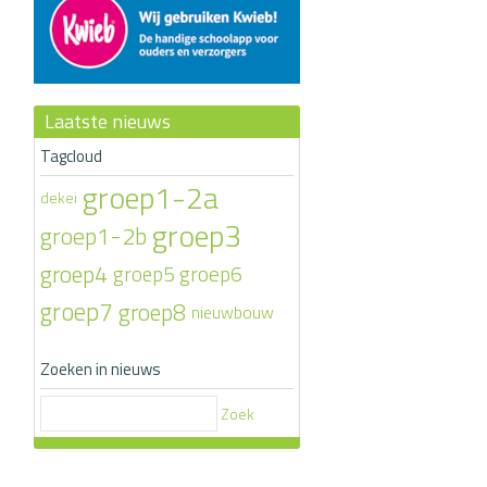
Laatste nieuws
Tagcloud
groep1-2a
dekei
groep3
groep1-2b
groep4
groep6
groep5
groep7
groep8
nieuwbouw
Zoeken in nieuws
Zoek