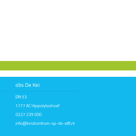
obs De Kei
Elft 53
1777 AC Hippolytushoef
0227 239 000
info@kindcentrum-op-de-elft.nl