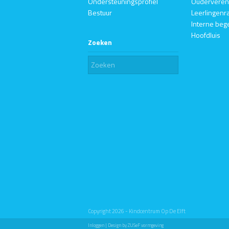
Ondersteuningsprofiel
Ouderveren
Bestuur
Leerlingenr
Interne beg
Hoofdluis
Zoeken
Copyright 2026 - Kindcentrum Op De Elft
Inloggen
| Design by
ZUSeF vormgeving