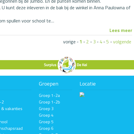
begonnen bij de Jumbo. En de punten komen binnen.
U kunt deze inleveren in de bak bij de winkel in Anna Paulowna of
 om spullen voor school te…
Lees meer
vorige
-
1
-
2
-
3
-
4
-
5
-
volgende
Groepen
Locatie
Groep 1-2a
1-2
Groep 1-2b
n & vakanties
Groep 3
Groep 4
hool
Groep 5
nschapsraad
Groep 6