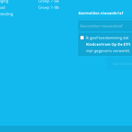
iging
Groep 7-8a
aad
Groep 7-8b
Aanmelden nieuwsbrief
eleiding
Ik geef toestemming dat
Kindcentrum Op De Elft
mijn gegevens verwerkt.