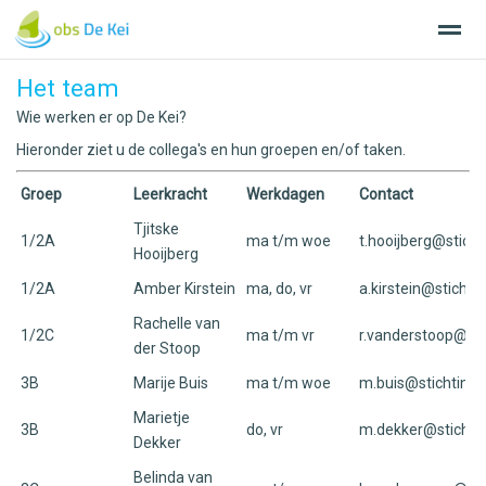
Het team
Wie werken er op De Kei?
Hieronder ziet u de collega's en hun groepen en/of taken.
Home
Nieuws
Agenda
Bellen
E-
Groep
Leerkracht
Werkdagen
Contact
Tjitske
1/2A
ma t/m woe
t.hooijberg@sticht
Hooijberg
1/2A
Amber Kirstein
ma, do, vr
a.kirstein@stichtin
Rachelle van
1/2C
ma t/m vr
r.vanderstoop@stic
der Stoop
3B
Marije Buis
ma t/m woe
m.buis@stichtingsu
Marietje
3B
do, vr
m.dekker@stichtin
Dekker
Belinda van