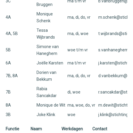
3C
ma t/m vr
b.vanbruggen@stic
Bruggen
Monique
4A
ma, di, do, vr
m.schenk@stichtin
Schenk
Tessa
4A, 5B
ma, di, woe
t.wijbrands@sticht
Wijbrands
Simone van
5B
woe t/m vr
s.vanhaneghem@st
Haneghem
6A
Joëlle Karsten
ma t/m vr
j.karsten@stichtin
Dorien van
7B, 8A
ma, di, do, vr
d.vanbekkum@stich
Bekkum
Rabia
7B
di, woe
r.sancakdar@sticht
Sancakdar
8A
Monique de Wit
ma, woe, do, vr
m.dewit@stichting
3B
Joke Klink
woe
j.klink@stichtingsu
Functie
Naam
Werkdagen
Contact