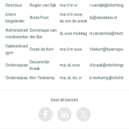
Directeur
Rogier van Dijk
ma t/m vr
r.vandijk@stichtingsur
Intern
ma t/m woe,
Anita Post
ib@obsdekei.nl
begeleider
do om de week
Administratief
Dominique van
di, woe middag
d.vanderbie@stichting
medewerker
der Bie
Vakleerkracht
Freek de Kort
ma t/m woe
fdekort@teamsportse
gym
Dieuwertje
Onderwijsassistent
ma, di, woe
d.kraak@stichtingsurp
Kraak
Onderwijsassistent
Kim Teekamp
ma, di, do, vr
k.teekamp@stichtings
Deel dit bericht