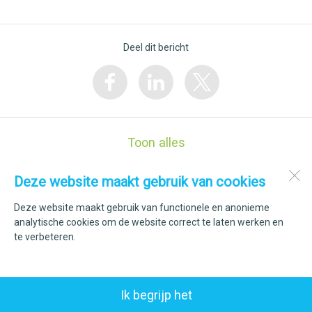
Deel dit bericht
Toon alles
Deze website maakt gebruik van cookies
Kindcentrum Op De Elft
Elft 53
Deze website maakt gebruik van functionele en anonieme
1777 AC
Hippolytushoef
analytische cookies om de website correct te laten werken en
te verbeteren.
Open desktopversie
Ik begrijp het
ZUSeF vormgeving |
Ziber DS4