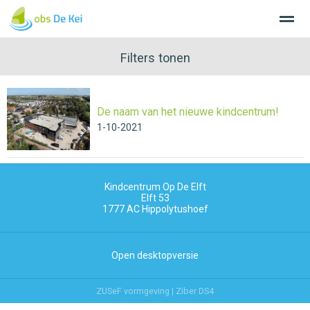
Filters tonen
De naam van het nieuwe kindcentrum!
Home
Nieuws
Agenda
Bellen
E-
1-10-2021
Kindcentrum Op De Elft
Elft 53
1777 AC
Hippolytushoef
Open desktopversie
ZUSeF vormgeving |
Ziber DS4