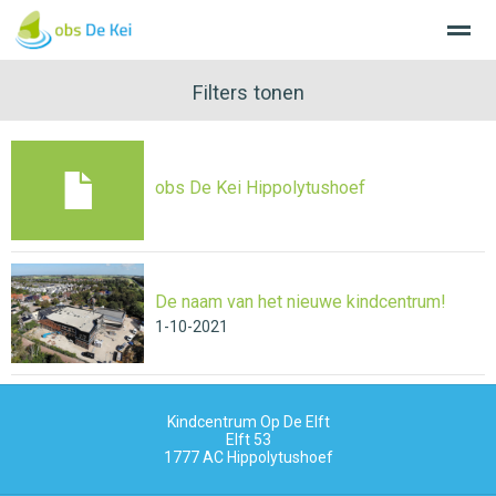
Filters tonen
Home
Nieuws
Agenda
Bellen
E-
obs De Kei Hippolytushoef
De naam van het nieuwe kindcentrum!
1-10-2021
Kindcentrum Op De Elft
Elft 53
1777 AC
Hippolytushoef