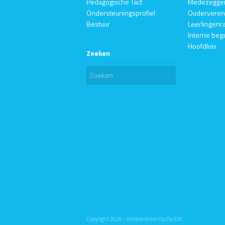
Pedagogische Tact
Medezegge
Ondersteuningsprofiel
Ouderveren
Bestuur
Leerlingenr
Interne beg
Hoofdluis
Zoeken
Copyright 2026 - Kindcentrum Op De Elft