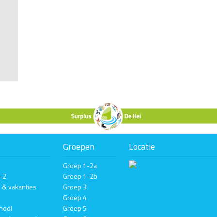
Groepen
Locatie
Groep 1-2a
1-2
Groep 1-2b
n & vakanties
Groep 3
Groep 4
hool
Groep 5