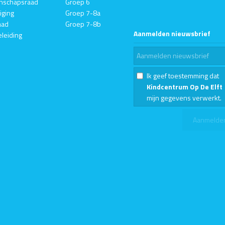
nschapsraad
Groep 6
iging
Groep 7-8a
aad
Groep 7-8b
Aanmelden nieuwsbrief
eleiding
Ik geef toestemming dat
Kindcentrum Op De Elft
mijn gegevens verwerkt.