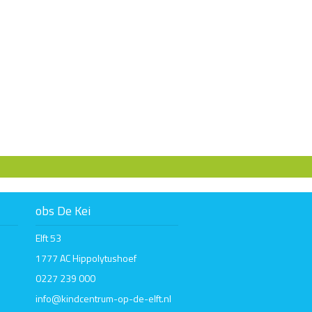
obs De Kei
Elft 53
1777 AC Hippolytushoef
0227 239 000
info@kindcentrum-op-de-elft.nl