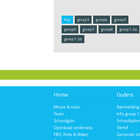
fiep
groep3
groep4
groep5
groep6
groep7
groep8
groep1-2a
groep1-2b
Home
Ouders
Missie & visie
Aanmelding
Team
Info groep 
Schoolgids
Schooltijde
Openbaar onderwijs
Verlof
PBS, Rots & Water
Gezonde sc