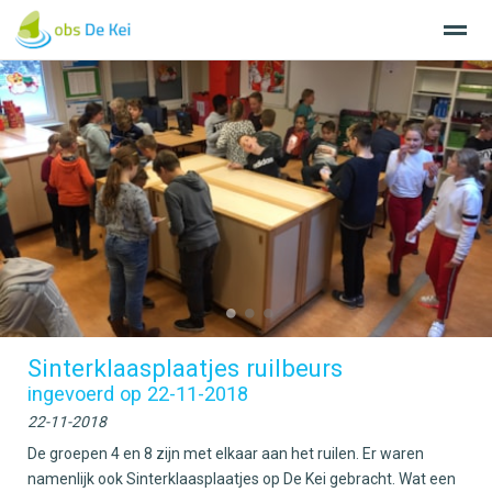
Home
Nieuws
Agenda
Bellen
E-
●
●
●
Sinterklaasplaatjes ruilbeurs
ingevoerd op 22-11-2018
22-11-2018
De groepen 4 en 8 zijn met elkaar aan het ruilen. Er waren
namenlijk ook Sinterklaasplaatjes op De Kei gebracht. Wat een