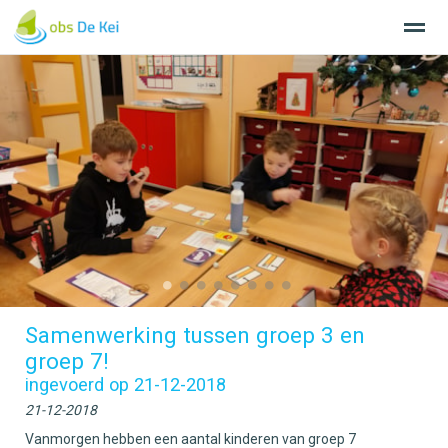
Home
Nieuws
Agenda
Bellen
E-
●
●
●
●
●
●
●
●
Samenwerking tussen groep 3 en
groep 7!
ingevoerd op 21-12-2018
21-12-2018
Vanmorgen hebben een aantal kinderen van groep 7