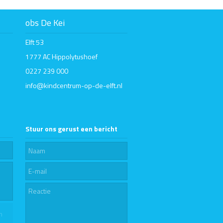
obs De Kei
Elft 53
1777 AC Hippolytushoef
0227 239 000
info@kindcentrum-op-de-elft.nl
Stuur ons gerust een bericht