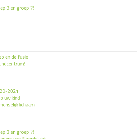
ep 3 en groep 7!
eb en de fusie
kindcentrum!
020-2021
p uw kind
menselijk lichaam
ep 3 en groep 7!
oners van Noordelicht