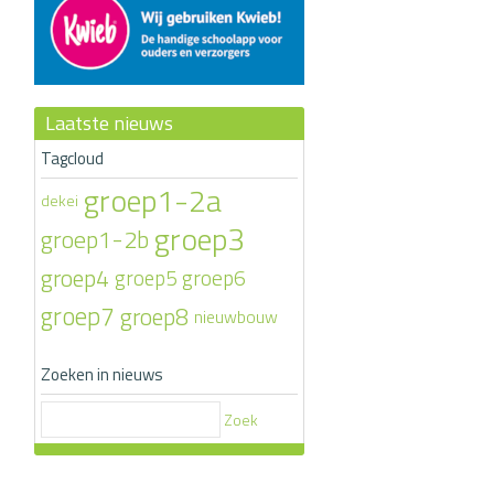
Laatste nieuws
Tagcloud
groep1-2a
dekei
groep3
groep1-2b
groep4
groep6
groep5
groep7
groep8
nieuwbouw
Zoeken in nieuws
Zoek