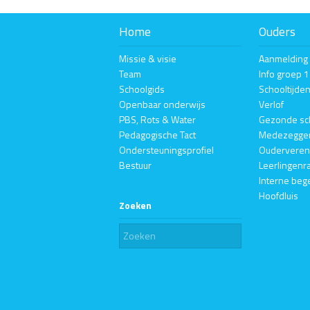
Home
Ouders
Missie & visie
Aanmelding
Team
Info groep 
Schoolgids
Schooltijde
Openbaar onderwijs
Verlof
PBS, Rots & Water
Gezonde sc
Pedagogische Tact
Medezegge
Ondersteuningsprofiel
Ouderveren
Bestuur
Leerlingenr
Interne beg
Hoofdluis
Zoeken