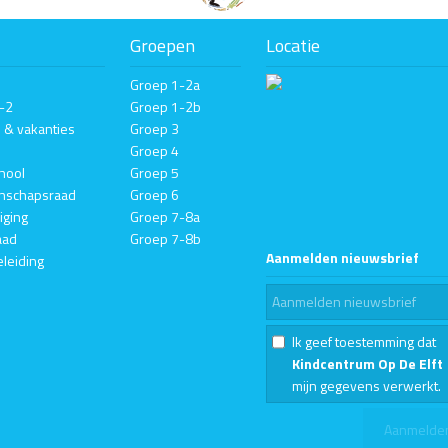
Groepen
Locatie
Groep 1-2a
1-2
Groep 1-2b
n & vakanties
Groep 3
Groep 4
hool
Groep 5
nschapsraad
Groep 6
iging
Groep 7-8a
aad
Groep 7-8b
Aanmelden nieuwsbrief
eleiding
Ik geef toestemming dat
Kindcentrum Op De Elft
mijn gegevens verwerkt.