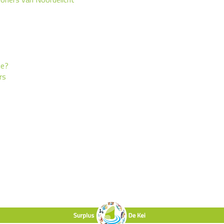
je?
rs