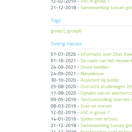
12-02-2019
-
HVC in groep 7
21-12-2018
-
Samenwerking tussen gro
Tags
groep7
,
groep8
Overig nieuws
07-07-2026
-
Informatie over Ziber Kwi
01-10-2021
-
De naam van het nieuwe 
24-09-2021
-
Drone beelden
24-09-2021
-
Nieuwbouw
30-10-2020
-
Assistent bij Jumbo
25-08-2020
-
Overzicht studiedagen 2
17-08-2020
-
Ophalen van en wachten o
09-05-2019
-
Tentoonstelling over het 
08-03-2019
-
Even en oneven
12-02-2019
-
HVC in groep 7
14-01-2019
-
Spelen met letters.
21-12-2018
-
Samenwerking tussen gro
21-12-2018
-
Kerstkaarten voor de bew