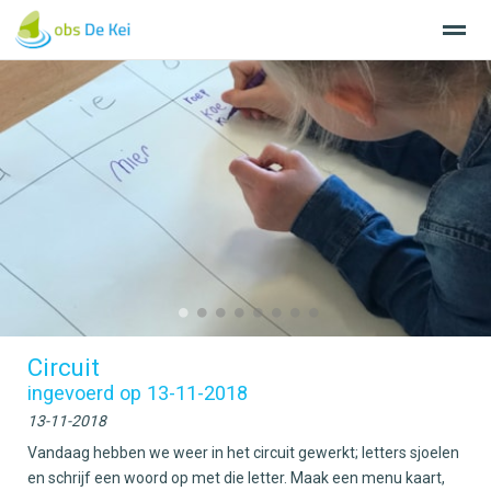
Home
Nieuws
Agenda
Bellen
E-
●
●
●
●
●
●
●
●
Circuit
ingevoerd op 13-11-2018
13-11-2018
Vandaag hebben we weer in het circuit gewerkt; letters sjoelen
en schrijf een woord op met die letter. Maak een menu kaart,