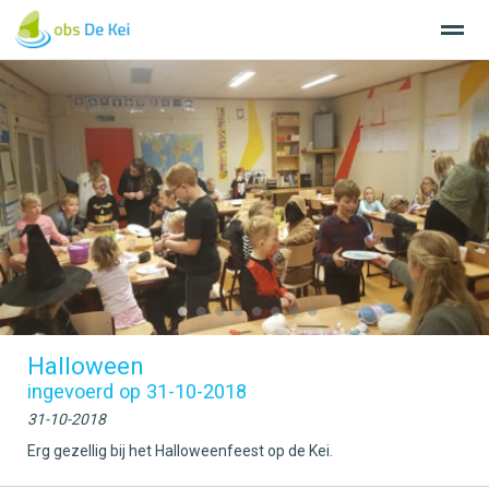
Home
Nieuws
Agenda
Bellen
E-
●
●
●
●
●
●
●
●
Halloween
ingevoerd op 31-10-2018
31-10-2018
Erg gezellig bij het Halloweenfeest op de Kei.