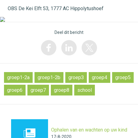
OBS De Kei Elft 53, 1777 AC Hippolytushoef
Deel dit bericht
groep1-2a
groep1-2b
groep3
groep4
groep5
groep6
groep7
groep8
school
Ophalen van en wachten op uw kind
17-8-2020